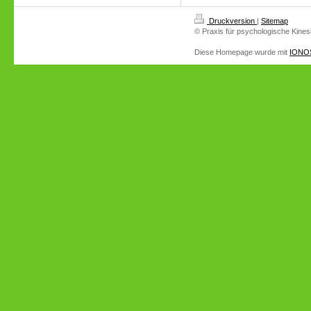
Druckversion
|
Sitemap
© Praxis für psychologische Kinesi
Diese Homepage wurde mit
IONOS