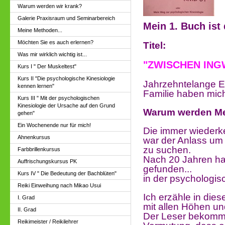
Warum werden wir krank?
Galerie Praxisraum und Seminarbereich
Mein 1. Buch ist 
Meine Methoden...
Möchten Sie es auch erlernen?
Titel:
Was mir wirklich wichtig ist...
"ZWISCHEN ING
Kurs I " Der Muskeltest"
Kurs II "Die psychologische Kinesiologie
Jahrzehntelange E
kennen lernen"
Familie haben mic
Kurs III " Mit der psychologischen
Kinesiologie der Ursache auf den Grund
Warum werden M
gehen"
Ein Wochenende nur für mich!
Die immer wieder
Ahnenkursus
war der Anlass um 
zu suchen.
Farbbrillenkursus
Nach 20 Jahren hab
Auffrischungskursus PK
gefunden...
Kurs IV " Die Bedeutung der Bachblüten"
in der psychologis
Reiki Einweihung nach Mikao Usui
Ich erzähle in di
I. Grad
mit allen Höhen un
II. Grad
Der Leser bekommt
Reikimeister / Reikilehrer